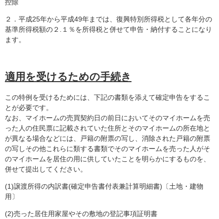
控除
２．平成25年から平成49年までは、復興特別所得税として各年分の
基準所得税額の２.１％を所得税と併せて申告・納付することになり
ます。
適用を受けるための手続き
この特例を受けるためには、下記の書類を添えて確定申告をするこ
とが必要です。
なお、マイホームの売買契約日の前日においてそのマイホームを売
った人の住民票に記載されていた住所とそのマイホームの所在地と
が異なる場合などには、戸籍の附票の写し、消除された戸籍の附票
の写しその他これらに類する書類でそのマイホームを売った人がそ
のマイホームを居住の用に供していたことを明らかにするものを、
併せて提出してください。
(1)譲渡所得の内訳書(確定申告書付表兼計算明細書)〔土地・建物
用〕
(2)売った居住用家屋やその敷地の登記事項証明書