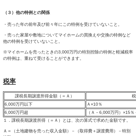
（３）他の特例との関係
・売った年の前年及び前々年にこの特例を受けていないこと。
・売った家屋や敷地についてマイホームの買換えや交換の特例など
他の特例を受けていないこと。
※マイホームを売ったときの3,000万円の特別控除の特例と軽減税率
の特例は、重ねて受けることができます。
税率
課税長期譲渡所得金額（＝Ａ）
税
6,000万円以下
Ａ×10％
6,000万円超
（Ａ－6,000万円）×15％
１．課税長期譲渡所得（＝Ａ）とは、次の算式で求めた金額です。
Ａ＝（土地建物を売った収入金額）－（取得費＋譲渡費用）－特別