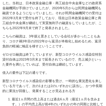
した。当初は、日本政策金融公庫・商工組合中央金庫などの政府系
金融機関が手掛けていましたが、2020年5月からは民間金融機関も
融資できるようになっていました。それが民間金融機関での受付は
2022年3月末で受付を終了しており、現在は日本政策金融公庫と商
工組合中央金庫が継続して実質無利子の融資をしていましたが、こ
ちらも2022年9月末で終了と発表されました。
こちらの融資は、3年据え置きとしている会社が多かったこともあ
り、コロナ禍3年目の2022年から返済が本格化し始めるため、返済
負担の軽減に軸足を移すということです。
ゼロゼロ融資は終了していますが、新型コロナウイルス感染症特別
貸付自体は2023年3月末まで延長されているので、売上減少といっ
た要件を満たしていれば、受付自体は継続しています。
借入の要件は下記の通りです。
新型コロナウイルス感染症の影響を受け、一時的な業況悪化を来し
ている方であって、次の1または2のいずれかに該当し、かつ中長期
的に業況が回復し、発展することが見込まれる方
最近1ヵ月間の売上高または過去6ヵ月（最近1ヵ月を含みま
す。）の平均売上高が前4年のいずれかの年の同期と比較して