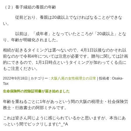
（２）養子縁組の養親の年齢
従前どおり、養親は20歳以上でなければなることができな
い。
以前は、「成年者」となっていたところが「20歳以上」とな
り、年齢が明確化されました。
相続が起きるタイミングは選べないので、4月1日以後なのかそれ以
前なのかで令和4年については注意が必要です。贈与に関しては計画
的にできるので、1月1日時点というタイミングが加わってくる点に
もご注意ください。
2022年9月18日
|
カテゴリー :
大阪八尾の女性税理士の日常
|
投稿者 : Osaka-
Tax
生命保険料の控除証明書が届き始めました
年齢を重ねるごとに1年があっという間の大阪の税理士・社会保険労
務士・行政書士の阿部ミチルです。
これは皆さん同じように感じられているかと思いますが、本当にあ
っという間でビックリします(;^_^A