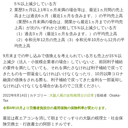
5％以上減少している方
業歴3ヵ月以上1年1ヵ月未満の場合等は、最近1ヵ月間の売上
高または過去6ヵ月（最近1ヵ月を含みます。）の平均売上高
（業歴6ヵ月未満の場合は、開業から最近1ヵ月までの平均売
上高）が次のいずれかと比較して5％以上減少している方
（1）過去3ヵ月（最近1ヵ月を含みます。）の平均売上高
（2）令和元年12月の売上高（3）令和元年10月から12月の平
均売上高
9月末までの申し込みで借換えを考えられている方も売上が15％以
上減少（法人・小規模企業者の場合）していないと、前回利子補給
の要件を満たしていても、それを満たさなければ利子補給で戻って
きたものを一部返金しなければいけなくなったり、10月以降コロナ
融資の借換をされる際も、利子補給で戻ってきた金利を一部返却し
なければいけなくなる場合があるのでご注意ください。
2022年9月14日
|
カテゴリー :
大阪八尾の女性税理士の日常
|
投稿者 : Osaka-
Tax
令和4年10月より労働者負担分の雇用保険の保険料率が変わります。
最近は夜エアコンを消して朝までぐっすりの大阪の税理士・社会保
険労務士・行政書士の阿部ミチルです。