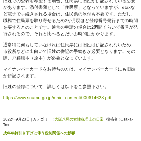
旧姓での公表を希望する場合、住民票に旧姓が併記されている必要
があります。添付書類として「住民票」となっていますが、etaxな
ど電子で手続きされる場合は、住民票の添付も不要です。ただし、
職権で住民票を取り寄せるため2か月弱ほど登録番号発行までの時間
を要するとのことです。通常の申請の場合は2週間くらいで番号が発
行されるので、それと比べるとだいぶ時間はかかります。
通常特に何もしていなければ住民票には旧姓は併記されないため、
市役所などに出向いて旧姓の併記の手続きが必要となります。その
際、戸籍謄本（原本）が必要となっています。
マイナンバーカードをお持ちの方は、マイナンバーカードにも旧姓
が併記されます。
旧姓の登録について、詳しくは以下をご参照下さい。
https://www.soumu.go.jp/main_content/000614623.pdf
2022年9月23日
|
カテゴリー :
大阪八尾の女性税理士の日常
|
投稿者 : Osaka-
Tax
成年年齢引き下げに伴う税制関係への影響