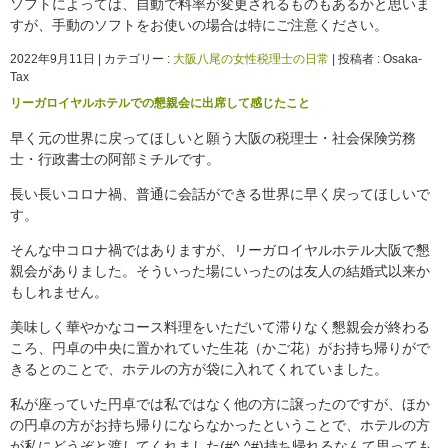
ソフトによっては、自動で料率が変更されるものもあるかと思いま
すが、手動のソフトをお使いの場合は特にご注意ください。
2022年9月11日
|
カテゴリー :
大阪八尾の女性税理士の日常
|
投稿者 : Osaka-
Tax
リーガロイヤルホテルでの懇親会に出席して感じたこと
早く元の世界に戻ってほしいと願う大阪の税理士・社会保険労務
士・行政書士の阿部ミチルです。
長い長いコロナ禍、普通に会話ができる世界に早く戻ってほしいで
す。
そんな中コロナ禍ではありますが、リーガロイヤルホテル大阪で懇
親会がありました。そういった場にいったのは友人の結婚式以来か
もしれません。
美味しく華やかなコース料理をいただいて滞りなく懇親会が終わる
ころ、円卓の中央に置かれていた生花（かご花）がお持ち帰りがで
きるとのことで、ホテルの方が袋に入れてくれていました。
私が座っていた円卓では私ではなく他の方に譲ったのですが、ほか
の円卓の方がお持ち帰りにならなかったということで、ホテルの方
が私にどうぞと渡してくれました(#^.^#)持ち帰れるなんて思っても