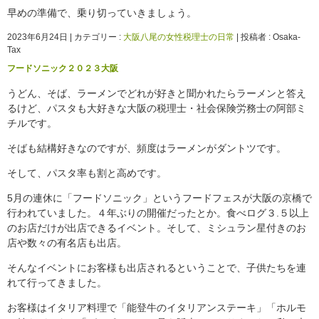
早めの準備で、乗り切っていきましょう。
2023年6月24日
|
カテゴリー :
大阪八尾の女性税理士の日常
|
投稿者 : Osaka-
Tax
フードソニック２０２３大阪
うどん、そば、ラーメンでどれが好きと聞かれたらラーメンと答え
るけど、パスタも大好きな大阪の税理士・社会保険労務士の阿部ミ
チルです。
そばも結構好きなのですが、頻度はラーメンがダントツです。
そして、パスタ率も割と高めです。
5月の連休に「フードソニック」というフードフェスが大阪の京橋で
行われていました。４年ぶりの開催だったとか。食べログ３.５以上
のお店だけが出店できるイベント。そして、ミシュラン星付きのお
店や数々の有名店も出店。
そんなイベントにお客様も出店されるということで、子供たちを連
れて行ってきました。
お客様はイタリア料理で「能登牛のイタリアンステーキ」「ホルモ