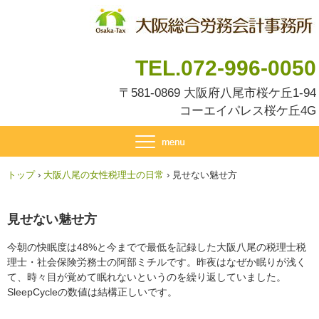
TEL.072-996-0050
〒581-0869 大阪府八尾市桜ケ丘1-94
コーエイパレス桜ケ丘4G
トップ
›
大阪八尾の女性税理士の日常
›
見せない魅せ方
見せない魅せ方
今朝の快眠度は48%と今までで最低を記録した大阪八尾の税理士税
理士・社会保険労務士の阿部ミチルです。昨夜はなぜか眠りが浅く
て、時々目が覚めて眠れないというのを繰り返していました。
SleepCycleの数値は結構正しいです。