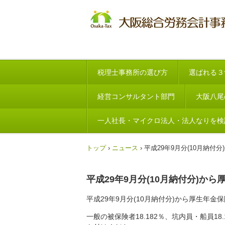
税理士事務所の選び方
選ばれる３
経営コンサルタント部門
大阪八尾
一人社長・マイクロ法人・法人なりを検
トップ
›
ニュース
›
平成29年9月分(10月納
平成29年9月分(10月納付分)
平成29年9月分(10月納付分)から厚生年
一般の被保険者18.182％、坑内員・船員1