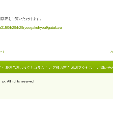
料額表をご覧いただけます。
/sb3150/h29/h29ryougakuhyou9gatukara
た！
内
グ
税務労務お役立ちコラム
お客様の声
地図アクセス
お問い合
ll rights reserved.