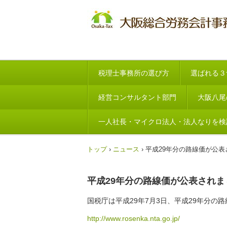
税理士事務所の選び方
選ばれる３
経営コンサルタント部門
大阪八尾
一人社長・マイクロ法人・法人なりを検
トップ
›
ニュース
›
平成29年分の路線価が公表
平成29年分の路線価が公表されま
国税庁は平成29年7月3日、平成29年分
http://www.rosenka.nta.go.jp/