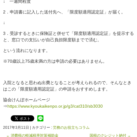
↓ 一週間程度
2．申請書に記入した送付先へ、「限度額適用認定証」が届く。
↓
3．受診するときに保険証と併せて「限度額適用認定証」を提示する
と、窓口での支払いが自己負担限度額までで済む。
という流れになります。
※70歳以上75歳未満の方は申請の必要はありません。
入院となると思わぬ出費となることが考えられるので、そんなとき
はこの「限度額適用認定証」の申請をおすすめします。
協会けんぽホームページ
⇒
https://www.kyoukaikenpo.or.jp/g3/cat310/sb3030
2017年3月11日
|
カテゴリー :
労務のお役立ちコラム
←
消費税の軽減税率対策補助金
国税のクレジット納付
→