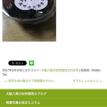
2017年3月10日
|
カテゴリー :
大阪八尾の女性税理士の日常
|
投稿者 : Osaka-
Tax
←
社労士会の集まりで道頓堀ホテルへ
すてんしょんかふぇ
→
大阪八尾の女性税理士ブログ
税務労務お役立ちコラム