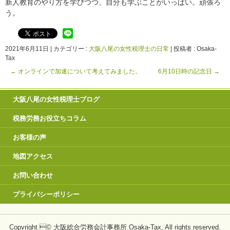
新人教育のやり方を学びつつ、自分も学ぶことがいっぱい。頑張ろ
う。
2021年6月11日
|
カテゴリー :
大阪八尾の女性税理士の日常
|
投稿者 : Osaka-
Tax
←
オンラインで加速について考えてみました。
6月10日時の記念日
→
大阪八尾の女性税理士ブログ
税務労務お役立ちコラム
お客様の声
地図アクセス
お問い合わせ
プライバシーポリシー
Copyright © 大阪総合労務会計事務所 Osaka-Tax, All rights reserved.