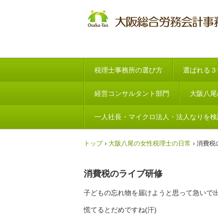
税理士事務所の選び方
選ばれる３
経営コンサルタント部門
大阪八尾
一人社長・マイクロ法人・法人なりを検
トップ
›
大阪八尾の女性税理士の日常
›
消費税
消費税のライブ研修
子どもの忘れ物を届けようと思って急いで
慌てるとだめですね(汗)