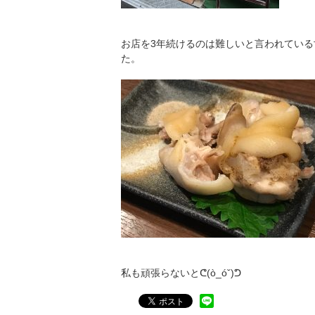
お店を3年続けるのは難しいと言われてい
た。
私も頑張らないとᕦ(ò_óˇ)ᕤ