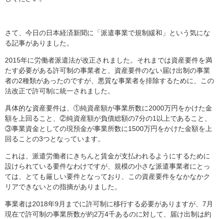
さて、今日の日本経済新聞に「派遣事業で規制緩和」という気にな
る記事がありました。
2015年に労働者派遣法が改正されました。それまでは資産要件を満
たす必要がある許可制の事業者と、資産要件のない届け出制の事業
者の2種類があったのですが、悪質な事業者を排除するために、この
法改正で許可制に統一されました。
具体的な資産要件は、①純資産額が事業所数に2000万円をかけた金
額を上回ること、②純資産額が負債総額の7分の1以上であること、
③事業資金としての現預金が事業所数に1500万円をかけた金額を上
回ることの3つとなっています。
これは、派遣労働者にきちんと賃金が支払われるようにするために
設けられている要件なわけですが、規模の小さな派遣事業者にとっ
ては、とても厳しい要件となっており、この資産要件をなかなかク
リアできないとの指摘がありました。
事業者は2018年9月までに許可制に移行する必要がありますが、7月
現在で許可制の事業所数が約2万4千あるのに対して、届け出制は約