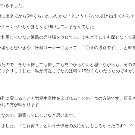
に行きました。
所に出来てから5年くらいたったかな？というくらいの割と出来てからそ
ーナーくらいしかほとんど利用していませんでした。
ど利用していない通路の売り場をウロウロ。でもどうしても探せなくて
一緒かと思いきや、冷蔵コーナーにあって、「◯番の通路です。」と即
ったので、そりゃ探しても探しても見つからないと思いながらも、その
ビックリしました。私が滞在してたのは精々15分くらいだったのですが
陳列に変えることも労働生産性を上げれることの一つの方法です。店員
陳列の方が助かります。
ーなので、頑張ってほしいなと思います。
ました。「これ何？」という子供達の反応がおもしろかったです^ – ^