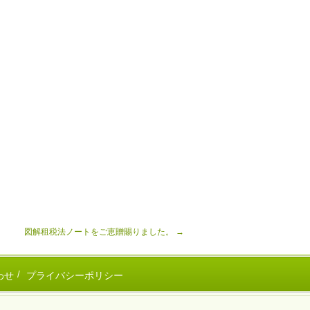
図解租税法ノートをご恵贈賜りました。
→
わせ
プライバシーポリシー