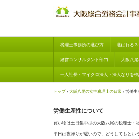
税理士事務所の選び方
選ばれる３
経営コンサルタント部門
大阪八尾
一人社長・マイクロ法人・法人なりを検
トップ
›
大阪八尾の女性税理士の日常
›
労働生
労働生産性について
買い物は土日集中型の大阪八尾の税理士・
平日は夜帰りが遅いので、どうしてもとい