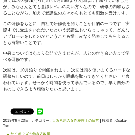
員で10名の参加だったので5月の時より人数は若干減っていました
が、みなさんとても意識レベルの高い方々なので、研修の内容もさ
ることながら、加えて受講生の方々からもとても刺激を受けます。
この研修をもとに、自社で研修会を開くことが目的の一つです。実
際すでに受注をいただいたという受講生もいらっしゃって、どんな
アプローチをしたのかということも惜しみなく発表してもらえるこ
とも有難いことです。
中身についてはあまり公開できませんが、人との付き合い方まで学
べる研修です。
次回は、10月泊りで開催されます。次回は頭を使いまくるハードな
研修らしいので、前日はしっかり睡眠を取ってきてください！と言
われています。せっかく時間を使って学んでいるので、早く自分の
ものにできるよう頑張りたいと思います。
2018年9月23日
|
カテゴリー :
大阪八尾の女性税理士の日常
|
投稿者 : Osaka-
Tax
←
サイボウズの働き方改革